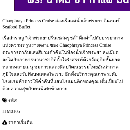
Chaophraya Princess Cruise ล่องเรือแม่น้ำเจ้าพระยา ดินเนอร์
Seafood Buffet
เรือสำราญ "เจ้าพระยาปริ้นเซสครูซส์" ดื่มด่ำไปกับบรรยากาศ
แห่งความหรูหรางดงามของ Chaophraya Princess Cruise
ตระการตากับแสงสียามค่ำคืนในท้องน้ำเจ้าพระยา ละเมียด
ละไมกับอาหารนานาชาติที่ตั้งใจรังสรรค์ด้วยวัตถุดิบชั้นยอด
หลากหลายเมนู ชมการแสดงศิลปวัฒนธรรมไทยอันน่าภาค
ภูมิใจและรับฟังบทเพลงไพเราะ อีกทั้งบริการคุณภาพระดับ
โรงแรมห้าดาวให้ค่ำคืนที่แสนโรแมนติกของคุณ เต็มเปี่ยมไป
ด้วยความสุขกับคนพิเศษข้างกาย
รหัส
ITM0105
ราคาเริ่มต้น