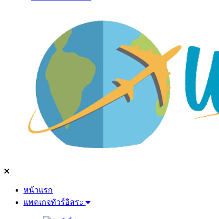
หน้าแรก
แพคเกจทัวร์อิสระ